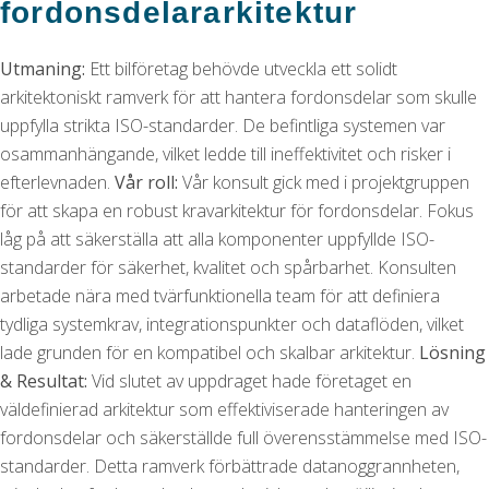
fordonsdelararkitektur
Utmaning:
Ett bilföretag behövde utveckla ett solidt
arkitektoniskt ramverk för att hantera fordonsdelar som skulle
uppfylla strikta ISO-standarder. De befintliga systemen var
osammanhängande, vilket ledde till ineffektivitet och risker i
efterlevnaden.
Vår roll:
Vår konsult gick med i projektgruppen
för att skapa en robust kravarkitektur för fordonsdelar. Fokus
låg på att säkerställa att alla komponenter uppfyllde ISO-
standarder för säkerhet, kvalitet och spårbarhet. Konsulten
arbetade nära med tvärfunktionella team för att definiera
tydliga systemkrav, integrationspunkter och dataflöden, vilket
lade grunden för en kompatibel och skalbar arkitektur.
Lösning
& Resultat:
Vid slutet av uppdraget hade företaget en
väldefinierad arkitektur som effektiviserade hanteringen av
fordonsdelar och säkerställde full överensstämmelse med ISO-
standarder. Detta ramverk förbättrade datanoggrannheten,