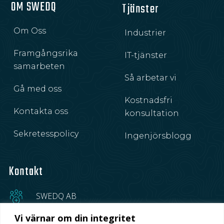
OM SWEDQ
Tjänster
Om Oss
Industrier
Framgångsrika
IT-tjänster
samarbeten
Så arbetar vi
Gå med oss
Kostnadsfri
Kontakta oss
konsultation
Sekretesspolicy
Ingenjörsblogg
Kontakt
SWEDQ AB
Vi värnar om din integritet
+46 70 172 90 12