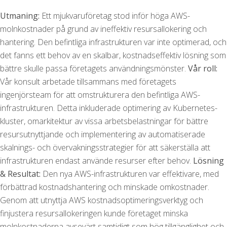
Utmaning:
Ett mjukvaruföretag stod inför höga AWS-
molnkostnader på grund av ineffektiv resursallokering och
hantering. Den befintliga infrastrukturen var inte optimerad, och
det fanns ett behov av en skalbar, kostnadseffektiv lösning som
bättre skulle passa företagets användningsmönster.
Vår roll:
Vår konsult arbetade tillsammans med företagets
ingenjörsteam för att omstrukturera den befintliga AWS-
infrastrukturen. Detta inkluderade optimering av Kubernetes-
kluster, omarkitektur av vissa arbetsbelastningar för bättre
resursutnyttjande och implementering av automatiserade
skalnings- och övervakningsstrategier för att säkerställa att
infrastrukturen endast använde resurser efter behov.
Lösning
& Resultat:
Den nya AWS-infrastrukturen var effektivare, med
förbättrad kostnadshantering och minskade omkostnader.
Genom att utnyttja AWS kostnadsoptimeringsverktyg och
finjustera resursallokeringen kunde företaget minska
molnkostnaderna avsevärt samtidigt som hög tillgänglighet och