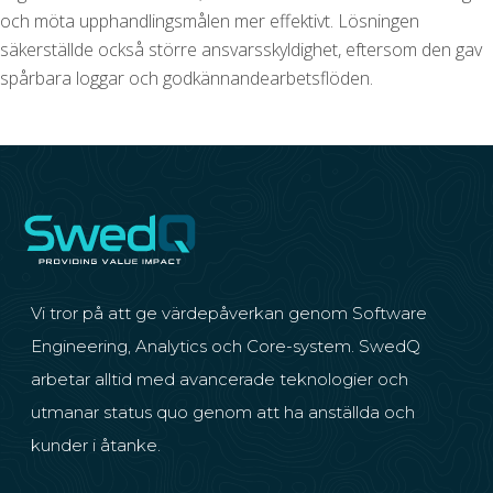
och möta upphandlingsmålen mer effektivt. Lösningen
säkerställde också större ansvarsskyldighet, eftersom den gav
spårbara loggar och godkännandearbetsflöden.
Vi tror på att ge värdepåverkan genom Software
Engineering, Analytics och Core-system. SwedQ
arbetar alltid med avancerade teknologier och
utmanar status quo genom att ha anställda och
kunder i åtanke.