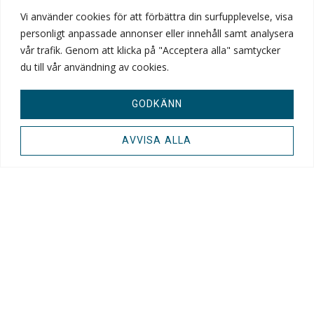
Vi använder cookies för att förbättra din surfupplevelse, visa
info@swedq.se
personligt anpassade annonser eller innehåll samt analysera
vår trafik. Genom att klicka på "Acceptera alla" samtycker
Malmskillnadsgatan 44 A
du till vår användning av cookies.
111 57, Stockholm
GODKÄNN
AVVISA ALLA
2024© SwedQ, Alla rättigheter förbehålls